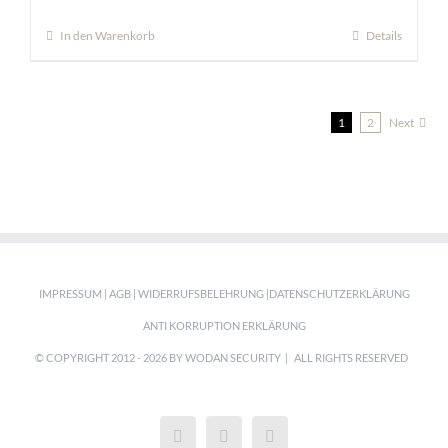
In den Warenkorb
Details
1
2
Next
IMPRESSUM
|
AGB
|
WIDERRUFSBELEHRUNG
|
DATENSCHUTZERKLÄRUNG
ANTI KORRUPTION ERKLÄRUNG
© COPYRIGHT 2012 -
2026 BY WODAN SECURITY | ALL RIGHTS RESERVED