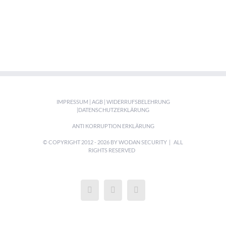
IMPRESSUM
|
AGB
|
WIDERRUFSBELEHRUNG
|
DATENSCHUTZERKLÄRUNG
ANTI KORRUPTION ERKLÄRUNG
© COPYRIGHT 2012 -
2026 BY WODAN SECURITY | ALL
RIGHTS RESERVED