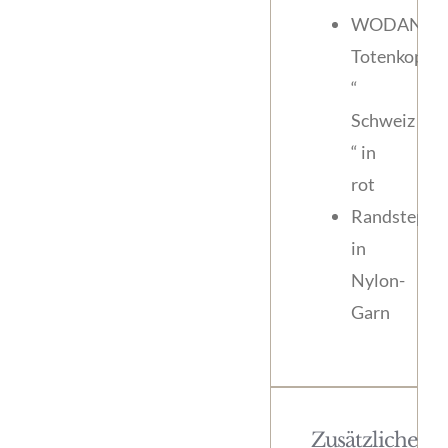
WODAN
Totenkopf
“
Schweiz
“ in
rot
Randsteppu
in
Nylon-
Garn
Zusätzliche