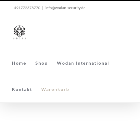
Skip
+491772378770
|
info@wodan-security.de
to
content
Home
Shop
Wodan International
Kontakt
Warenkorb