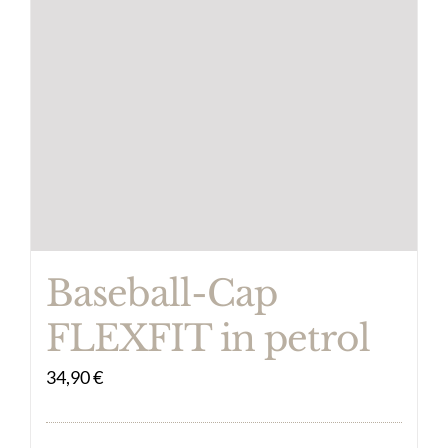
mehrere
Varianten
auf.
Die
Optionen
können
auf
der
Produktseite
Baseball-Cap
gewählt
FLEXFIT in petrol
werden
34,90
€