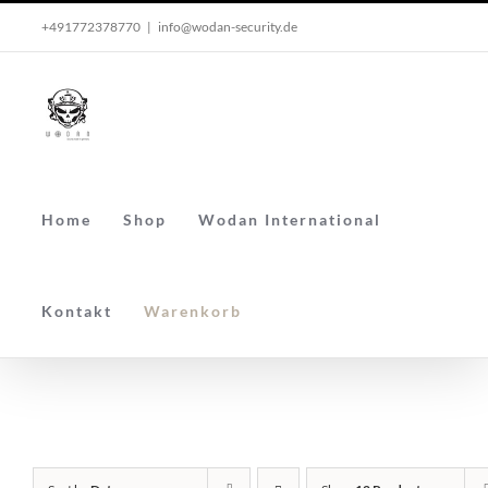
Skip
+491772378770
|
info@wodan-security.de
to
content
Home
Shop
Wodan International
Kontakt
Warenkorb