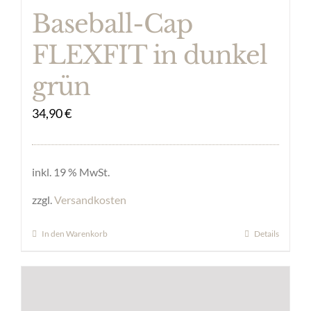
Produktseite
Baseball-Cap
gewählt
FLEXFIT in dunkel
werden
grün
34,90
€
inkl. 19 % MwSt.
zzgl.
Versandkosten
In den Warenkorb
Details