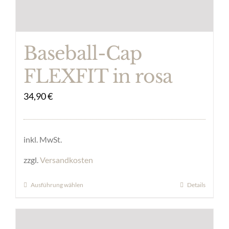
auf
der
Produktseite
Baseball-Cap
gewählt
FLEXFIT in rosa
werden
34,90
€
inkl. MwSt.
zzgl.
Versandkosten
Ausführung wählen
Details
Dieses
Produkt
weist