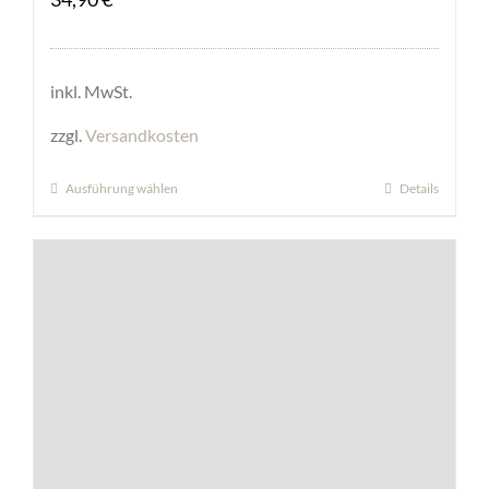
inkl. MwSt.
zzgl.
Versandkosten
Ausführung wählen
Details
Dieses
Produkt
weist
mehrere
Varianten
auf.
Die
Optionen
können