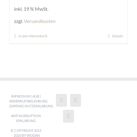
inkl. 19 % MwSt.
zzgl.
Versandkosten
In den Warenkorb
Details
IMPRESSUM
|
AGB
|
WIDERRUFSBELEHRUNG
|
DATENSCHUTZERKLÄRUNG
ANTI KORRUPTION
ERKLÄRUNG
© COPYRIGHT 2012
-
2026 BY WODAN