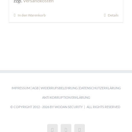
zzgl.
Versandkosten
In den Warenkorb
Details
IMPRESSUM
|
AGB
|
WIDERRUFSBELEHRUNG
|
DATENSCHUTZERKLÄRUNG
ANTI KORRUPTION ERKLÄRUNG
© COPYRIGHT 2012 -
2026 BY WODAN SECURITY | ALL RIGHTS RESERVED