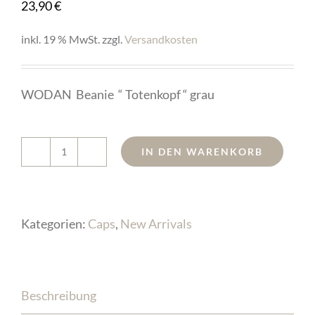
23,90
€
inkl. 19 % MwSt.
zzgl.
Versandkosten
WODAN Beanie “ Totenkopf “ grau
IN DEN WARENKORB
WODAN
Beanie
"
Kategorien:
Caps
,
New Arrivals
Totenkopf
"
grau
Beschreibung
Menge