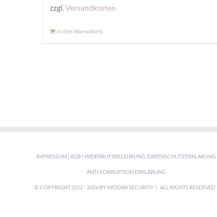
zzgl.
Versandkosten
In den Warenkorb
IMPRESSUM
|
AGB
|
WIDERRUFSBELEHRUNG
|
DATENSCHUTZERKLÄRUNG
ANTI KORRUPTION ERKLÄRUNG
© COPYRIGHT 2012 -
2026 BY WODAN SECURITY | ALL RIGHTS RESERVE