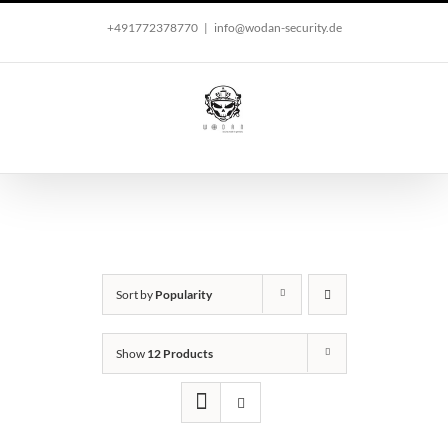
Skip
+491772378770
|
info@wodan-security.de
to
content
Sort by
Popularity
Show
12 Products