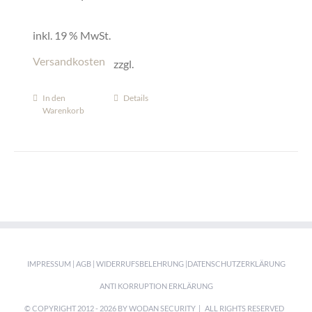
inkl. 19 % MwSt.
Versandkosten
zzgl.
In den
Details
Warenkorb
IMPRESSUM
|
AGB
|
WIDERRUFSBELEHRUNG
|
DATENSCHUTZERKLÄRUNG
ANTI KORRUPTION ERKLÄRUNG
© COPYRIGHT 2012 -
2026 BY WODAN SECURITY | ALL RIGHTS RESERVED