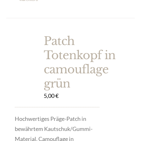
Patch
Totenkopf in
camouflage
grün
5,00
€
Hochwertiges Präge-Patch in
bewährtem Kautschuk/Gummi-
Material. Camouflage in