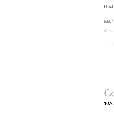
Hoch
inkl.
Versa
In d
Co
10,9