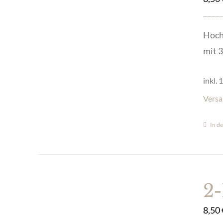
Hoch
mit 3
inkl.
Versa
In d
2-
8,50