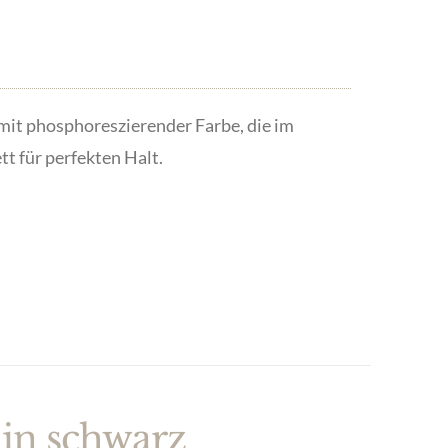
t phosphoreszierender Farbe, die im
t für perfekten Halt.
 in schwarz