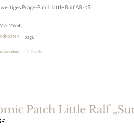
wertiges Präge-Patch Little Ralf AR-15
 19 % MwSt.
ndkosten
zzgl.
en Warenkorb
Details
mic Patch Little Ralf „Su
5
€