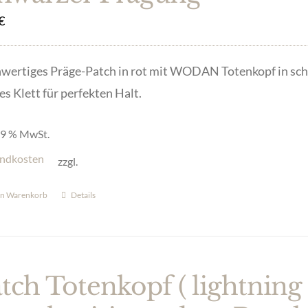
€
wertiges Präge-Patch in rot mit WODAN Totenkopf in sch
es Klett für perfekten Halt.
 19 % MwSt.
ndkosten
zzgl.
en Warenkorb
Details
tch Totenkopf ( lightning 