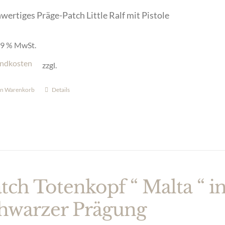
ertiges Präge-Patch Little Ralf mit Pistole
 19 % MwSt.
ndkosten
zzgl.
en Warenkorb
Details
tch Totenkopf “ Malta “ in
hwarzer Prägung