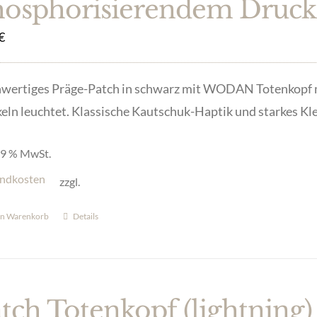
hosphorisierendem Druck
€
wertiges Präge-Patch in schwarz mit WODAN Totenkopf mi
ln leuchtet. Klassische Kautschuk-Haptik und starkes Klet
 19 % MwSt.
ndkosten
zzgl.
en Warenkorb
Details
tch Totenkopf (lightning)