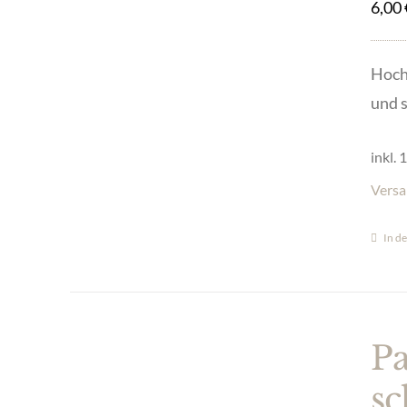
6,00
Hoch
und s
inkl.
Versa
In d
Pa
sc