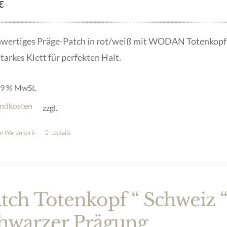
€
wertiges Präge-Patch in rot/weiß mit WODAN Totenkopf i
tarkes Klett für perfekten Halt.
 19 % MwSt.
ndkosten
zzgl.
en Warenkorb
Details
tch Totenkopf “ Schweiz “
hwarzer Prägung