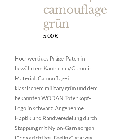
camouflage
grün
5,00
€
Hochwertiges Präge-Patch in
bewährtem Kautschuk/Gummi-
Material. Camouflage in
klassischem military grün und dem
bekannten WODAN Totenkopf-
Logo in schwarz. Angenehme
Haptik und Randveredelung durch
Steppung mit Nylon-Garn sorgen
für das richtige "Feeling", starkes