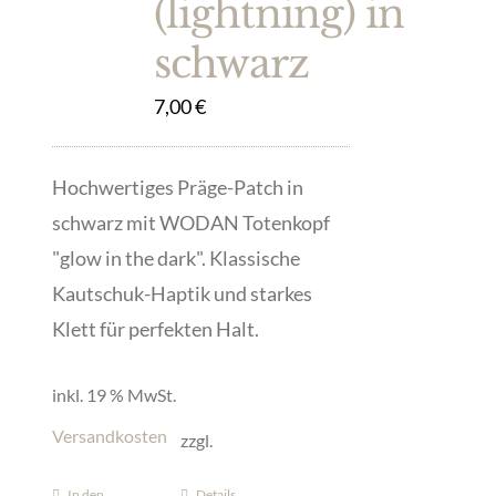
(lightning) in
schwarz
7,00
€
Hochwertiges Präge-Patch in
schwarz mit WODAN Totenkopf
"glow in the dark". Klassische
Kautschuk-Haptik und starkes
Klett für perfekten Halt.
inkl. 19 % MwSt.
Versandkosten
zzgl.
In den
Details