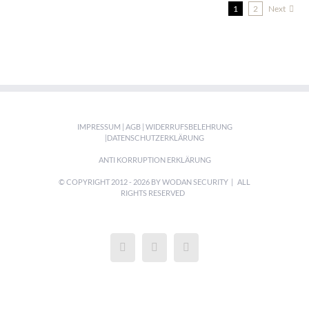
1
2
Next
IMPRESSUM
|
AGB
|
WIDERRUFSBELEHRUNG
|
DATENSCHUTZERKLÄRUNG
ANTI KORRUPTION ERKLÄRUNG
© COPYRIGHT 2012 -
2026 BY WODAN SECURITY | ALL
RIGHTS RESERVED